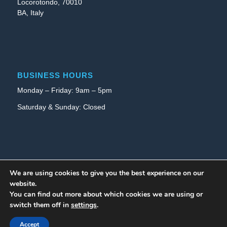
Locorotondo, 70010
BA, Italy
BUSINESS HOURS
Monday – Friday: 9am – 5pm
Saturday & Sunday: Closed
INFO
We are using cookies to give you the best experience on our
website.
Privacy Policy
You can find out more about which cookies we are using or
Terms and Conditions
switch them off in
settings
.
Accept