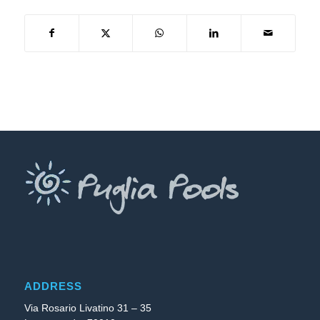
ADDRESS
Via Rosario Livatino 31 – 35