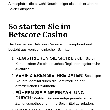
Atmosphäre, die sowohl Neueinsteiger als auch erfahrene
Spieler anspricht.
So starten Sie im
Betscore Casino
Der Einstieg ins Betscore Casino ist unkompliziert und
besteht aus wenigen einfachen Schritten:
REGISTRIEREN SIE SICH:
Erstellen Sie ein
Konto, indem Sie ein einfaches Registrierungsformular
ausfüllen.
VERIFIZIEREN SIE IHRE DATEN:
Bestätigen
Sie Ihre Identität durch die Bereitstellung der
erforderlichen Dokumente.
FÜHREN SIE EINE EINZAHLUNG
DURCH:
Wählen Sie eine entgegennehmende
Zahlungsmethode, um Ihre Spielmittel aufzuladen.