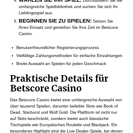
WÄHLEN SIE IHR SPIEL:
Durchstöbern Sie die
umfangreiche Spielbibliothek und suchen Sie sich Ihr
Lieblingsspiel aus.
BEGINNEN SIE ZU SPIELEN:
Setzen Sie
Ihren Einsatz und genießen Sie Ihre Zeit im Betscore
Casino.
Benutzerfreundlicher Registrierungsprozess
Vielfältige Zahlungsmethoden für einfache Einzahlungen
Breite Auswahl an Spielen für jeden Geschmack
Praktische Details für
Betscore Casino
Das Betscore Casino bietet eine umfangreiche Auswahl von
über tausend Spielen, darunter beliebte Slots wie Book of
Dead, Starburst und Wolf Gold. Die Plattform ist nicht nur
auf Slots beschränkt, sondern bietet auch klassische
Tischspiele wie Europäisches Roulette und Blackjack. Ein
besonderes Highlight sind die Live-Dealer-Spiele, bei denen