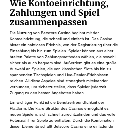
Wie Kontoeinrichtung,
Zahlungen und Spiel
zusammenpassen
Die Nutzung von Betscore Casino beginnt mit der
Kontoeinrichtung, die schnell und einfach ist. Das Casino
bietet ein nahtloses Erlebnis, von der Registrierung über die
Einzahlung bis hin zum Spielen. Spieler können aus einer
breiten Palette von Zahlungsmethoden wählen, die sowohl
sicher als auch bequem sind. Außerdem gibt es eine große
Auswahl an Spielen, die von klassischen Slots bis hin zu
spannenden Tischspielen und Live-Dealer-Erlebnissen
reichen. All diese Aspekte sind strategisch miteinander
verbunden, um sicherzustellen, dass Spieler jederzeit
Zugang zu den besten Angeboten haben.
Ein wichtiger Punkt ist die Benutzerfreundlichkeit der
Plattform. Die klare Struktur des Casinos ermöglicht es
neuen Spielern, sich schnell zurechtzufinden und das volle
Potenzial ihrer Spiele zu entfalten. Durch die Kombination
dieser Elemente schafft Betscore Casino eine einladende