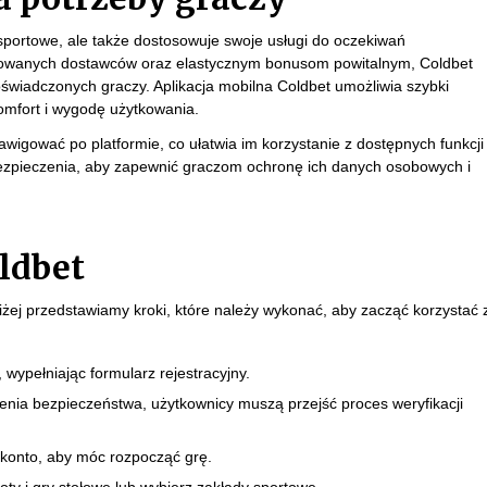
 sportowe, ale także dostosowuje swoje usługi do oczekiwań
omowanych dostawców oraz elastycznym bonusom powitalnym, Coldbet
oświadczonych graczy. Aplikacja mobilna Coldbet umożliwia szybki
omfort i wygodę użytkowania.
awigować po platformie, co ułatwia im korzystanie z dostępnych funkcji
bezpieczenia, aby zapewnić graczom ochronę ich danych osobowych i
oldbet
niżej przedstawiamy kroki, które należy wykonać, aby zacząć korzystać 
, wypełniając formularz rejestracyjny.
nia bezpieczeństwa, użytkownicy muszą przejść proces weryfikacji
konto, aby móc rozpocząć grę.