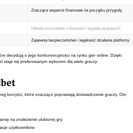
Znaczące wsparcie finansowe na początku przygody.
Ułatwia korzystanie z bonusów i wypłatę wygranych.
Zapewnia bezpieczeństwo i legalność działania platformy.
óre decydują o jego konkurencyjności na rynku gier online. Dzięki
t staje się preferowanym wyborem dla wielu graczy.
dbet
ereg korzyści, które znacząco poprawiają doświadczenie graczy. Oto
nsę na znalezienie ulubionej gry.
acje użytkowników.