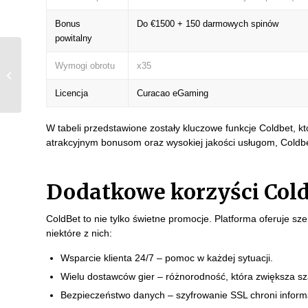
Bonus
Do €1500 + 150 darmowych spinów
powitalny
Sichere Einzahlungen im Online-
Wymogi obrotu
x35
Casino: Die besten Methoden für
2026
Licencja
Curacao eGaming
W tabeli przedstawione zostały kluczowe funkcje Coldbet, kt
atrakcyjnym bonusom oraz wysokiej jakości usługom, Coldbe
Dodatkowe korzyści Col
ColdBet to nie tylko świetne promocje. Platforma oferuje sz
niektóre z nich:
Wsparcie klienta 24/7 – pomoc w każdej sytuacji.
Wielu dostawców gier – różnorodność, która zwiększa sza
Bezpieczeństwo danych – szyfrowanie SSL chroni inform