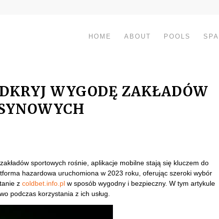
HOME
ABOUT
POOLS
SPA
 ODKRYJ WYGODĘ ZAKŁADÓW
ASYNOWYCH
zakładów sportowych rośnie, aplikacje mobilne stają się kluczem do
atforma hazardowa uruchomiona w 2023 roku, oferując szeroki wybór
stanie z
coldbet.info.pl
w sposób wygodny i bezpieczny. W tym artykule
wo podczas korzystania z ich usług.