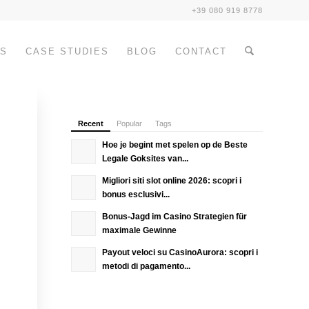
+39 080 919 8778
S
CASE STUDIES
BLOG
CONTACT
Recent
Popular
Tags
Hoe je begint met spelen op de Beste
Legale Goksites van...
Migliori siti slot online 2026: scopri i
bonus esclusivi...
Bonus-Jagd im Casino Strategien für
maximale Gewinne
Payout veloci su CasinoAurora: scopri i
metodi di pagamento...