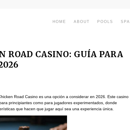
HOME
ABOUT
POOLS
SPA
N ROAD CASINO: GUÍA PARA
2026
Chicken Road Casino es una opción a considerar en 2026. Este casino
to para principiantes como para jugadores experimentados, donde
terísticas que hacen que jugar aquí sea una experiencia única.