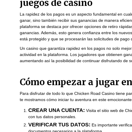
juegos de casino
La rapidez de los pagos es un aspecto fundamental en cual
ganar, sino también recibir sus ganancias de manera efici
plataforma se destaca por ofrecer opciones de retiro rápidas
ganancias. Además, esto genera confianza entre los nuevos
está protegido y que se procesarán las solicitudes de pago
Un casino que garantiza rapidez en los pagos no solo mejor
actividad en la plataforma. Los jugadores que obtienen gana
aumentando así la posibilidad de continuar disfrutando de s
Cómo empezar a jugar en
Para disfrutar de todo lo que Chicken Road Casino tiene par
te mostramos cómo iniciar tu aventura en este emocionante 
CREAR UNA CUENTA:
Visita el sitio web de Ch
con tus datos personales.
VERIFICAR TUS DATOS:
Es importante verifica
documentos necesarios a la plataforma.