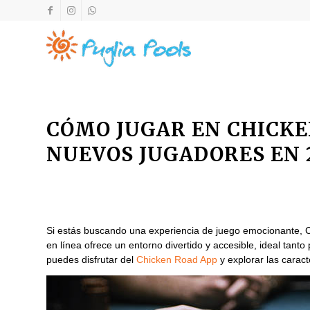
CÓMO JUGAR EN CHICKE
NUEVOS JUGADORES EN 
Si estás buscando una experiencia de juego emocionante, 
en línea ofrece un entorno divertido y accesible, ideal tan
puedes disfrutar del
Chicken Road App
y explorar las carac