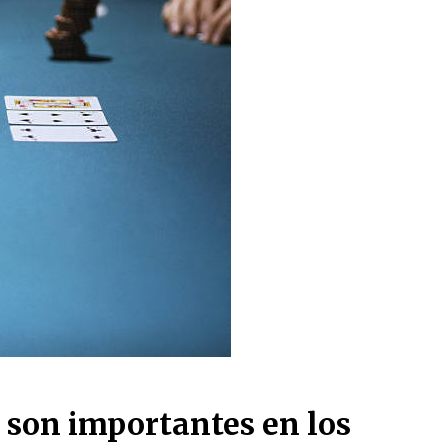
s son importantes en los