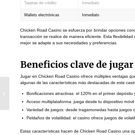
Tarjetas de crédito
Inmediato
Wallets electrónicas
Inmediato
Chicken Road Casino se esfuerza por brindar opciones con
transacción se realice de manera eficiente. Esta flexibilida
mejor se adapte a sus necesidades y preferencias.
Beneficios clave de juga
Jugar en Chicken Road Casino ofrece múltiples ventajas qu
algunas de las características más destacadas de este casin
rajabets official site: your gateway to
Bonificaciones atractivas: el 120% en el primer depósito 
thrilling casino games and bonuses
Acceso multiplataforma: juega desde tu dispositivo móvil
Variedad de juegos: desde tragamonedas hasta juegos d
Peldaños de volatilidad: el casino ofrece juegos de vola
Estas características hacen de Chicken Road Casino una op