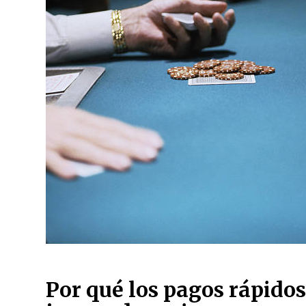
Por qué los pagos rápido