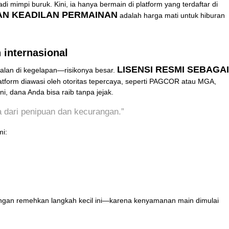
i mimpi buruk. Kini, ia hanya bermain di platform yang terdaftar di
AN KEADILAN PERMAINAN
adalah harga mati untuk hiburan
internasional
LISENSI RESMI SEBAGAI
t jalan di kegelapan—risikonya besar.
tform diawasi oleh otoritas tepercaya, seperti PAGCOR atau MGA,
i, dana Anda bisa raib tanpa jejak.
a dari penipuan dan kecurangan.”
mi:
. Jangan remehkan langkah kecil ini—karena kenyamanan main dimulai