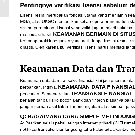
Massive Jackpots Instantly
Pentingnya verifikasi lisensi sebelum d
Lisensi resmi merupakan fondasi utama yang menjamin keama
MGA, atau UKGC memastikan setiap operator mematuhi stan
sistem permainan. Lisensi yang valid juga menjadi bukti b
KEAMANAN BERMAIN DI SITUS
manipulasi hasil.
terhadap praktik perjudian yang adil. Tanpa lisensi resmi, 
drastis. Oleh karena itu, verifikasi lisensi harus menjadi 
Keamanan Data dan Tran
Keamanan data dan transaksi finansial kini jadi prioritas uta
KEAMANAN DATA FINANSIA
perbankan. Intinya,
TRANSAKSI FINANSIAL
pencurian. Sementara itu,
berjalan tanpa risiko bocor. Bank dan fintech biasanya pakai 
jangan pernah asal klik link mencurigakan atau simpan pa
Q: BAGAIMANA CARA SIMPLE MELINDUNGI
A: Pastikan selalu pakai jaringan internet pribadi (WiFi ruma
notifikasi transaksi biar langsung tahu kalau ada aktivitas 