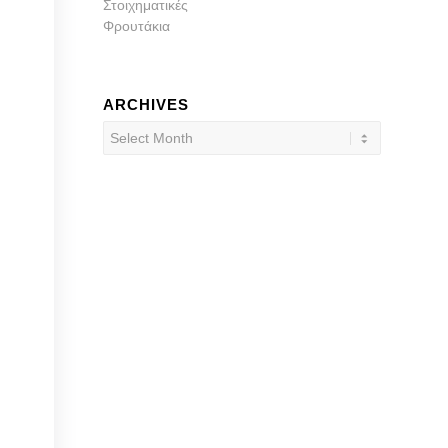
Στοιχηματικές
Φρουτάκια
ARCHIVES