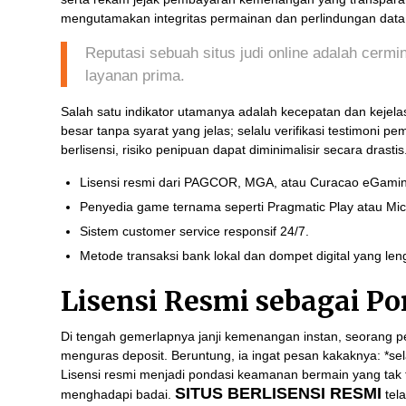
mengutamakan integritas permainan dan perlindungan data
Reputasi sebuah situs judi online adalah cerm
layanan prima.
Salah satu indikator utamanya adalah kecepatan dan kejela
besar tanpa syarat yang jelas; selalu verifikasi testimoni p
berlisensi, risiko penipuan dapat diminimalisir secara drastis
Lisensi resmi dari PAGCOR, MGA, atau Curacao eGamin
Penyedia game ternama seperti Pragmatic Play atau Mi
Sistem customer service responsif 24/7.
Metode transaksi bank lokal dan dompet digital yang len
Lisensi Resmi sebagai 
Di tengah gemerlapnya janji kemenangan instan, seorang p
menguras deposit. Beruntung, ia ingat pesan kakaknya: *s
Lisensi resmi menjadi pondasi keamanan bermain yang tak
SITUS BERLISENSI RESMI
menghadapi badai.
tela