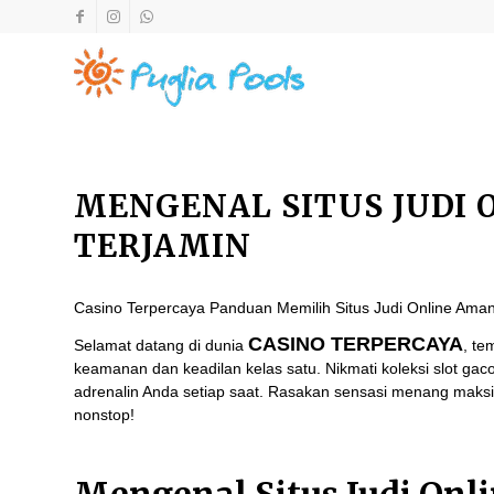
MENGENAL SITUS JUDI 
TERJAMIN
Casino Terpercaya Panduan Memilih Situs Judi Online Ama
CASINO TERPERCAYA
Selamat datang di dunia
, te
keamanan dan keadilan kelas satu. Nikmati koleksi slot ga
adrenalin Anda setiap saat. Rasakan sensasi menang maksi
nonstop!
Mengenal Situs Judi Onl