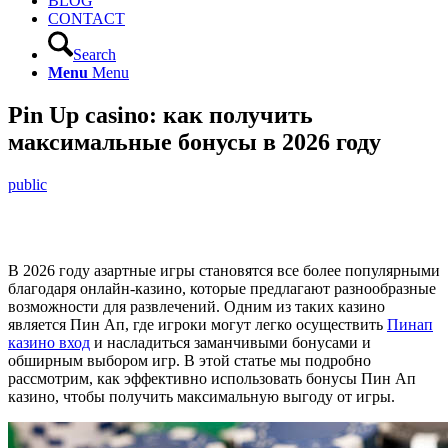
BLOG
CONTACT
Search
Menu
Menu
Pin Up casino: как получить
максимальные бонусы в 2026 году
public
В 2026 году азартные игры становятся все более популярными
благодаря онлайн-казино, которые предлагают разнообразные
возможности для развлечений. Одним из таких казино
является Пин Ап, где игроки могут легко осуществить
Пинап
казино вход
и насладиться заманчивыми бонусами и
обширным выбором игр. В этой статье мы подробно
рассмотрим, как эффективно использовать бонусы Пин Ап
казино, чтобы получить максимальную выгоду от игры.