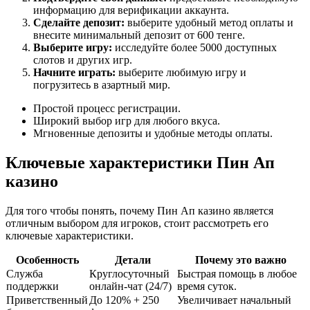
информацию для верификации аккаунта.
Сделайте депозит:
выберите удобный метод оплаты и
внесите минимальный депозит от 600 тенге.
Выберите игру:
исследуйте более 5000 доступных
слотов и других игр.
Начните играть:
выберите любимую игру и
погрузитесь в азартный мир.
Простой процесс регистрации.
Широкий выбор игр для любого вкуса.
Мгновенные депозиты и удобные методы оплаты.
Ключевые характеристики Пин Ап
казино
Для того чтобы понять, почему Пин Ап казино является
отличным выбором для игроков, стоит рассмотреть его
ключевые характеристики.
Особенность
Детали
Почему это важно
Служба
Круглосуточный
Быстрая помощь в любое
поддержки
онлайн-чат (24/7)
время суток.
Приветственный
До 120% + 250
Увеличивает начальный