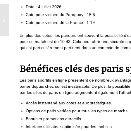
Date : 4 juillet 2026.
Cote pour victoire du Paraguay : 15.5.
Betting on Canada vs Morocco: score
Cote pour victoire de la France : 1.19.
prediction tips and top popular bets
En plus des cotes, les parieurs ont souvent la possibilité
pour ce match est de 10.43. Cela peut offrir une sécurité su
qui est particulièrement pertinent dans un contexte de compé
Bénéfices clés des paris s
Les paris sportifs en ligne présentent de nombreux avantage
parier depuis chez soi est inestimable. De plus, la possibilit
par les sites de paris en ligne augmentent également l’attrai
Accès instantané aux cotes et aux statistiques.
Options de paris variées pour tous les types de matchs.
Bonus et promotions attractifs.
Interface utilisateur optimisée pour les mobiles.