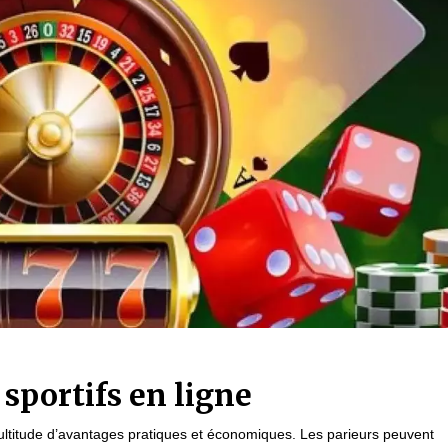
 sportifs en ligne
multitude d’avantages pratiques et économiques. Les parieurs peuvent