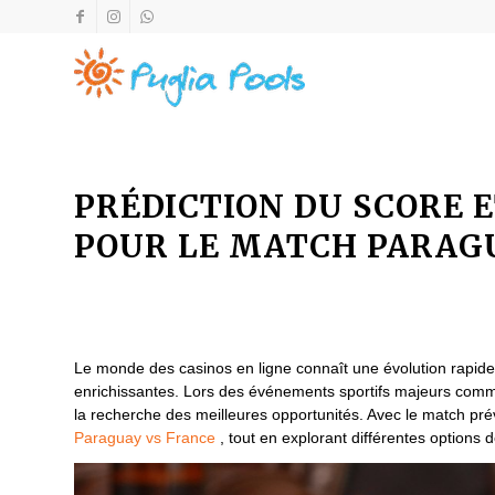
PRÉDICTION DU SCORE 
POUR LE MATCH PARAG
Le monde des casinos en ligne connaît une évolution rapide,
enrichissantes. Lors des événements sportifs majeurs comm
la recherche des meilleures opportunités. Avec le match prév
Paraguay vs France
, tout en explorant différentes options d