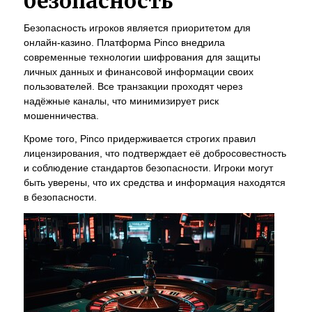
безопасность
Безопасность игроков является приоритетом для
онлайн-казино. Платформа Pinco внедрила
современные технологии шифрования для защиты
личных данных и финансовой информации своих
пользователей. Все транзакции проходят через
надёжные каналы, что минимизирует риск
мошенничества.
Кроме того, Pinco придерживается строгих правил
лицензирования, что подтверждает её добросовестность
и соблюдение стандартов безопасности. Игроки могут
быть уверены, что их средства и информация находятся
в безопасности.