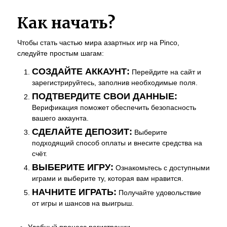
Как начать?
Чтобы стать частью мира азартных игр на Pinco,
следуйте простым шагам:
СОЗДАЙТЕ АККАУНТ:
Перейдите на сайт и
зарегистрируйтесь, заполнив необходимые поля.
ПОДТВЕРДИТЕ СВОИ ДАННЫЕ:
Верификация поможет обеспечить безопасность
вашего аккаунта.
СДЕЛАЙТЕ ДЕПОЗИТ:
Выберите
подходящий способ оплаты и внесите средства на
счёт.
ВЫБЕРИТЕ ИГРУ:
Ознакомьтесь с доступными
играми и выберите ту, которая вам нравится.
НАЧНИТЕ ИГРАТЬ:
Получайте удовольствие
от игры и шансов на выигрыш.
Удобный процесс регистрации