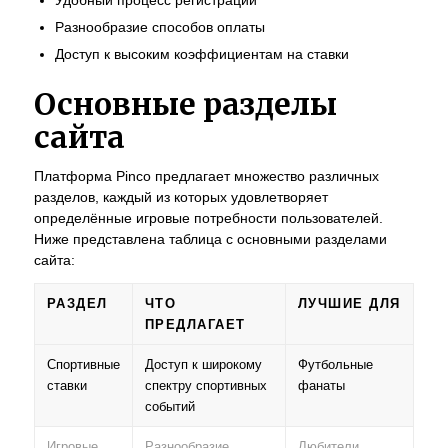
Разнообразие способов оплаты
Доступ к высоким коэффициентам на ставки
Основные разделы
сайта
Платформа Pinco предлагает множество различных
разделов, каждый из которых удовлетворяет
определённые игровые потребности пользователей.
Ниже представлена таблица с основными разделами
сайта:
РАЗДЕЛ
ЧТО
ЛУЧШИЕ ДЛЯ
ПРЕДЛАГАЕТ
Спортивные
Доступ к широкому
Футбольные
ставки
спектру спортивных
фанаты
событий
Игровые
Разнообразие
Любители