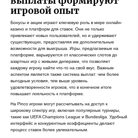
выплаты формируют
игровой опыт
Бонусы и акции играют ключевую роль в мире онлайн-
казино и платформ для ставок. Они не только
привлекают новых пользователей, но и удерживают
существующих, предоставляя им дополнительные
возможности для выигрыша. Игры, предлагаемые на
платформе, варьируются от классических слотов до
азартных игр с живыми дилерами, что позволяет
каждому игроку найти что-то на свой вкус. Важным
аспектом является также система выплат: чем более
выгодные условия, тем выше уровень
удовлетворенности игроков, что в конечном итоге
повышает лояльность к платформе.
На Pinco игроки могут рассчитывать на доступ к
широкому спектру игр, включая популярные турниры,
такие как UEFA Champions League и Bundesliga. Удобный
интерфейс и конкурентные коэффициенты делают
процесс ставок более увлекательным.