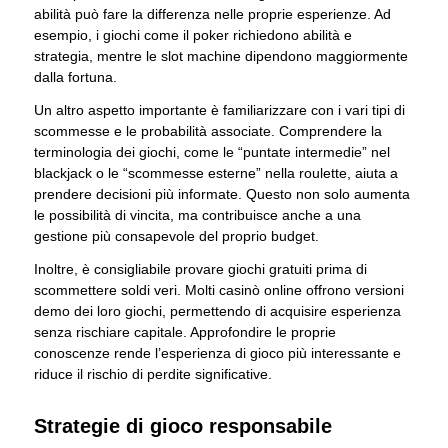
abilità può fare la differenza nelle proprie esperienze. Ad
esempio, i giochi come il poker richiedono abilità e
strategia, mentre le slot machine dipendono maggiormente
dalla fortuna.
Un altro aspetto importante è familiarizzare con i vari tipi di
scommesse e le probabilità associate. Comprendere la
terminologia dei giochi, come le “puntate intermedie” nel
blackjack o le “scommesse esterne” nella roulette, aiuta a
prendere decisioni più informate. Questo non solo aumenta
le possibilità di vincita, ma contribuisce anche a una
gestione più consapevole del proprio budget.
Inoltre, è consigliabile provare giochi gratuiti prima di
scommettere soldi veri. Molti casinò online offrono versioni
demo dei loro giochi, permettendo di acquisire esperienza
senza rischiare capitale. Approfondire le proprie
conoscenze rende l’esperienza di gioco più interessante e
riduce il rischio di perdite significative.
Strategie di gioco responsabile